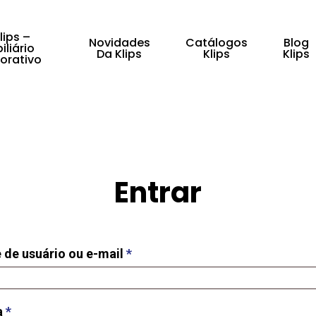
lips –
Novidades
Catálogos
Blog
iliário
Da Klips
Klips
Klips
orativo
fechar
Entrar
de usuário ou e-mail
*
a
*