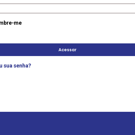
mbre-me
Acessar
u sua senha?