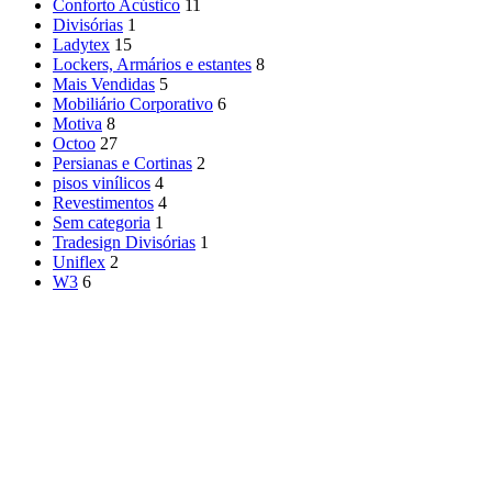
Conforto Acústico
11
Divisórias
1
Ladytex
15
Lockers, Armários e estantes
8
Mais Vendidas
5
Mobiliário Corporativo
6
Motiva
8
Octoo
27
Persianas e Cortinas
2
pisos vinílicos
4
Revestimentos
4
Sem categoria
1
Tradesign Divisórias
1
Uniflex
2
W3
6