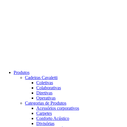
Produtos
Cadeiras Cavaletti
Coletivas
Colaborativas
Diretivas
Operativas
Categorias de Produtos
Acessórios corporativos
Carpetes
Conforto Acústico
Divisórias