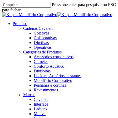
Skip
Pressione enter para pesquisar ou ESC
to
para fechar
main
Close
content
Search
pesquisar
Menu
Produtos
Cadeiras Cavaletti
Coletivas
Colaborativas
Diretivas
Operativas
Categorias de Produtos
Acessórios corporativos
Carpetes
Conforto Acústico
Divisórias
Lockers, Armários e estantes
Mobiliário Corporativo
Persianas e cortinas
Revestimentos
Marcas
Cavaletti
Interface
Ladytex
Motiva