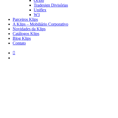
Octoo
Tradesign Divisórias
Uniflex
W3
Parceiros Klips
A Klips – Mobiliário Corporativo
Novidades da Klips
Catálogos Klips
Blog Klips
Contato
instagram
pesquisar