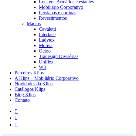
Lockers, Armários e estantes
Mobiliário Corporativo
Persianas e cortinas
Revestimentos
Marcas
Cavaletti
Interface
Ladytex
Motiva
Octoo
Tradesign Divisórias
Uniflex
W3
Parceiros Klips
A Klips – Mobiliário Corporativo
Novidades da Klips
Catálogos Klips
Blog Klips
Contato
facebook
instagram
whatsapp