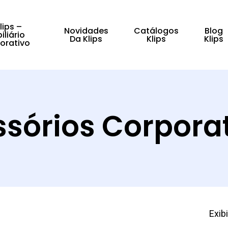
lips –
Novidades
Catálogos
Blog
iliário
Da Klips
Klips
Klips
orativo
fechar
sórios Corpora
Exib