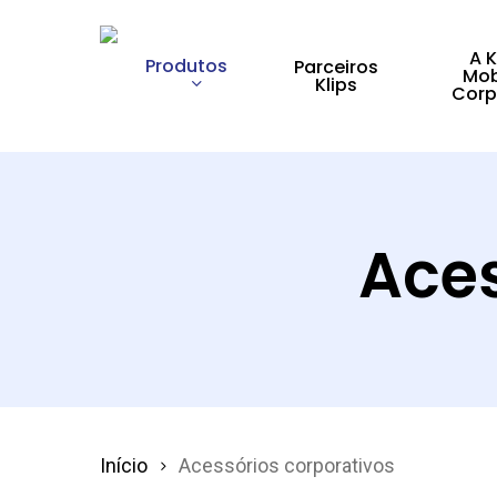
Skip
to
A K
Produtos
Parceiros
Mob
Klips
main
Corp
content
Pressione enter para pesquisar ou ESC para 
Aces
Início
Acessórios corporativos