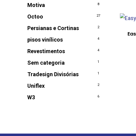
Motiva
8
Octoo
27
Persianas e Cortinas
2
Eas
pisos vinílicos
4
Revestimentos
4
Sem categoria
1
Tradesign Divisórias
1
Uniflex
2
W3
6