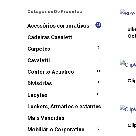
Categorias De Produtos
Acessórios corporativos
25
Bik
Oc
Cadeiras Cavaletti
39
Carpetes
7
Cavaletti
38
Conforto Acústico
11
Cli
Divisórias
1
Ladytex
15
Lockers, Armários e estantes
8
Mais Vendidas
5
Cli
Mobiliário Corporativo
6