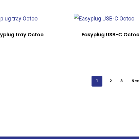
yplug tray Octoo
Easyplug USB-C Octo
1
2
3
Nex