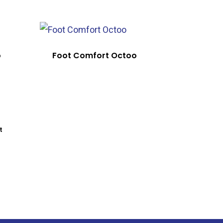
o
Foot Comfort Octoo
t