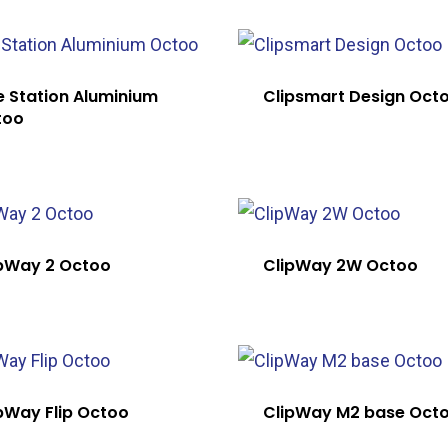
e Station Aluminium
Clipsmart Design Oct
too
pWay 2 Octoo
ClipWay 2W Octoo
pWay Flip Octoo
ClipWay M2 base Oct