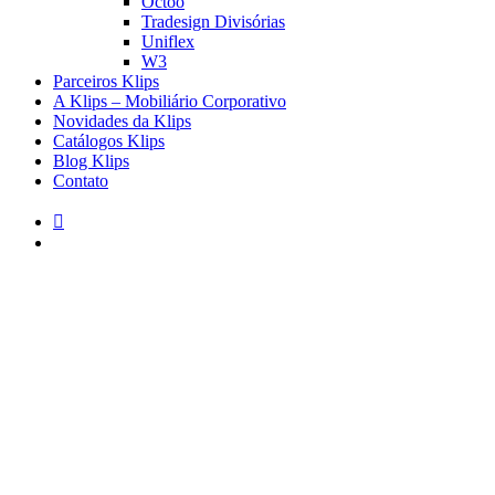
Octoo
Tradesign Divisórias
Uniflex
W3
Parceiros Klips
A Klips – Mobiliário Corporativo
Novidades da Klips
Catálogos Klips
Blog Klips
Contato
instagram
pesquisar