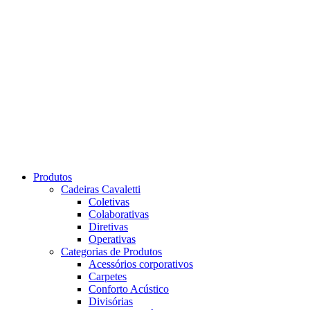
Produtos
Cadeiras Cavaletti
Coletivas
Colaborativas
Diretivas
Operativas
Categorias de Produtos
Acessórios corporativos
Carpetes
Conforto Acústico
Divisórias