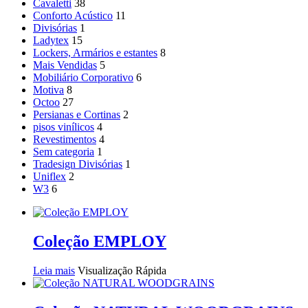
Cavaletti
38
Conforto Acústico
11
Divisórias
1
Ladytex
15
Lockers, Armários e estantes
8
Mais Vendidas
5
Mobiliário Corporativo
6
Motiva
8
Octoo
27
Persianas e Cortinas
2
pisos vinílicos
4
Revestimentos
4
Sem categoria
1
Tradesign Divisórias
1
Uniflex
2
W3
6
Coleção EMPLOY
Leia mais
Visualização Rápida