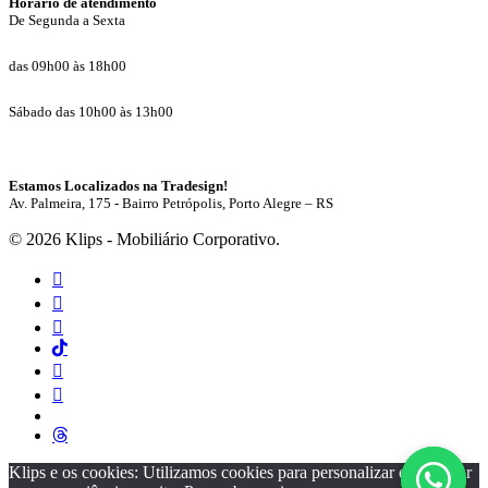
Horário de atendimento
De Segunda a Sexta
das 09h00 às 18h00
Sábado das 10h00 às 13h00
Estamos Localizados na Tradesign!
Av. Palmeira, 175 - Bairro Petrópolis, Porto Alegre – RS
© 2026 Klips - Mobiliário Corporativo.
facebook
instagram
whatsapp
tiktok
linkedin
pinterest
youtube
threads
Klips e os cookies: Utilizamos cookies para personalizar e melhorar