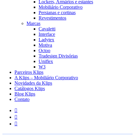
Lockers, Armários e estantes
Mobiliário Corporativo
Persianas e cortinas
Revestimentos
Marcas
Cavaletti
Interface
Ladytex
Motiva
Octoo
Tradesign Divisórias
Uniflex
W3
Parceiros Klips
A Klips – Mobiliário Corporativo
Novidades da Klips
Catálogos Klips
Blog Klips
Contato
facebook
instagram
whatsapp