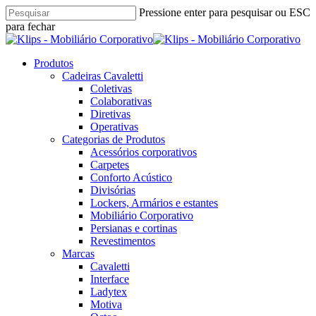
Skip
Pressione enter para pesquisar ou ESC
to
para fechar
main
Close
content
Search
pesquisar
Menu
Produtos
Cadeiras Cavaletti
Coletivas
Colaborativas
Diretivas
Operativas
Categorias de Produtos
Acessórios corporativos
Carpetes
Conforto Acústico
Divisórias
Lockers, Armários e estantes
Mobiliário Corporativo
Persianas e cortinas
Revestimentos
Marcas
Cavaletti
Interface
Ladytex
Motiva