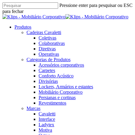
Skip
Pressione enter para pesquisar ou ESC
to
para fechar
main
Close
content
Search
pesquisar
Menu
Produtos
Cadeiras Cavaletti
Coletivas
Colaborativas
Diretivas
Operativas
Categorias de Produtos
Acessórios corporativos
Carpetes
Conforto Acústico
Divisórias
Lockers, Armários e estantes
Mobiliário Corporativo
Persianas e cortinas
Revestimentos
Marcas
Cavaletti
Interface
Ladytex
Motiva