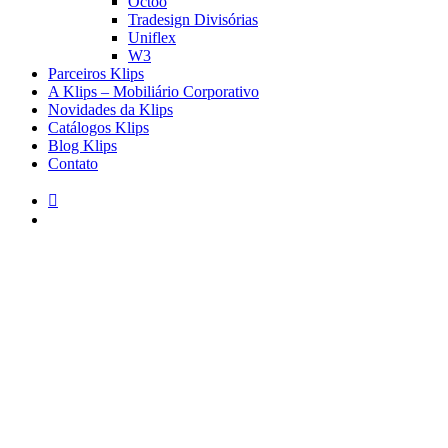
Octoo
Tradesign Divisórias
Uniflex
W3
Parceiros Klips
A Klips – Mobiliário Corporativo
Novidades da Klips
Catálogos Klips
Blog Klips
Contato
instagram
pesquisar