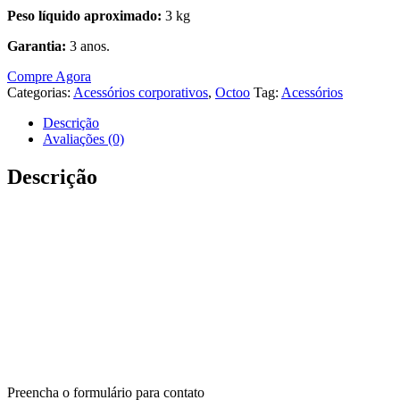
Peso líquido aproximado:
3 kg
Garantia:
3 anos.
Compre Agora
Categorias:
Acessórios corporativos
,
Octoo
Tag:
Acessórios
Descrição
Avaliações (0)
Descrição
Adquira o ClipWay N1
Octoo
Preencha o formulário para contato