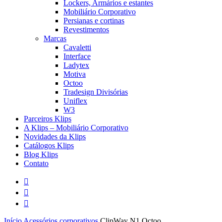
Lockers, Armários e estantes
Mobiliário Corporativo
Persianas e cortinas
Revestimentos
Marcas
Cavaletti
Interface
Ladytex
Motiva
Octoo
Tradesign Divisórias
Uniflex
W3
Parceiros Klips
A Klips – Mobiliário Corporativo
Novidades da Klips
Catálogos Klips
Blog Klips
Contato
facebook
instagram
whatsapp
Início
Acessórios corporativos
ClipWay N1 Octoo