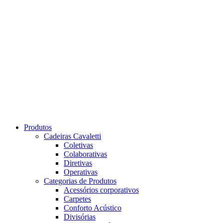
Produtos
Cadeiras Cavaletti
Coletivas
Colaborativas
Diretivas
Operativas
Categorias de Produtos
Acessórios corporativos
Carpetes
Conforto Acústico
Divisórias