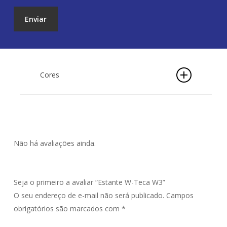
Cores
*As opções de cores são apenas para as
portas do móvel. *As opções de cores do
corpo estão disponíveis no fechamento da
compra.
Não há avaliações ainda.
Seja o primeiro a avaliar “Estante W-Teca W3”
O seu endereço de e-mail não será publicado.
Campos
obrigatórios são marcados com
*