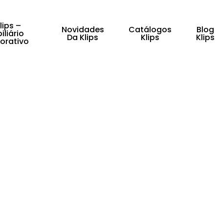
lips –
Novidades
Catálogos
Blog
iliário
Da Klips
Klips
Klips
orativo
fechar