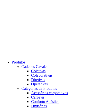
Produtos
Cadeiras Cavaletti
Coletivas
Colaborativas
Diretivas
Operativas
Categorias de Produtos
Acessórios corporativos
Carpetes
Conforto Acústico
Divisórias