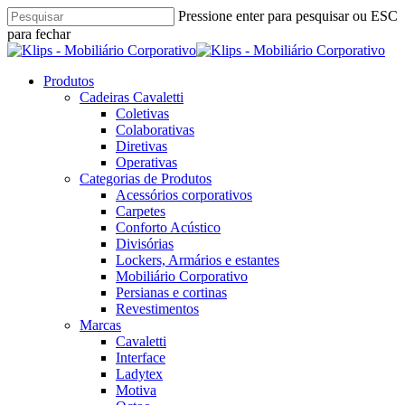
Skip
Pressione enter para pesquisar ou ESC
to
para fechar
main
Close
content
Search
pesquisar
Menu
Produtos
Cadeiras Cavaletti
Coletivas
Colaborativas
Diretivas
Operativas
Categorias de Produtos
Acessórios corporativos
Carpetes
Conforto Acústico
Divisórias
Lockers, Armários e estantes
Mobiliário Corporativo
Persianas e cortinas
Revestimentos
Marcas
Cavaletti
Interface
Ladytex
Motiva