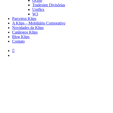
Octoo
Tradesign Divisórias
Uniflex
W3
Parceiros Klips
A Klips – Mobiliário Corporativo
Novidades da Klips
Catálogos Klips
Blog Klips
Contato
instagram
pesquisar