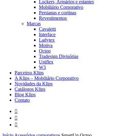
Lockers, Armários e estantes
Mobiliário Corporativo
Persianas e cortinas
Revestimentos
Marcas
Cavaletti
Interface
Ladytex
Motiva
Octoo
Tradesign Divisórias
Uniflex
W3
Parceiros Klips
A Klips – Mobiliário Corporativo
Novidades da Klips
Catálogos Klips
Blog Klips
Contato
facebook
instagram
whatsapp
Início
Acessórios corporativos
SmartUp Octoo