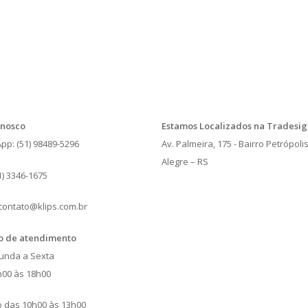
onosco
Estamos Localizados na Tradesig
p: (51) 98489-5296
Av. Palmeira, 175 - Bairro Petrópolis
Alegre – RS
51) 3346-1675
 contato@klips.com.br
o de atendimento
unda a Sexta
h00 às 18h00
 das 10h00 às 13h00