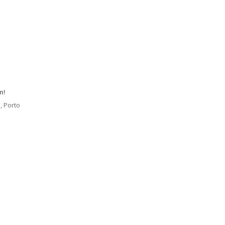
n!
, Porto