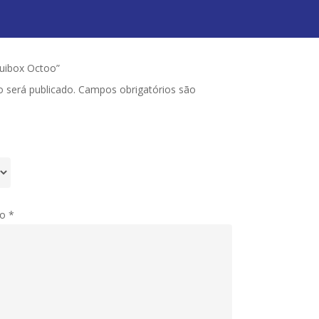
guibox Octoo”
 será publicado.
Campos obrigatórios são
to
*