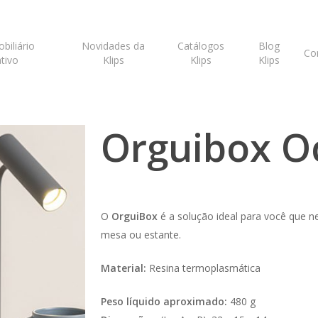
biliário
Novidades da
Catálogos
Blog
Co
tivo
Klips
Klips
Klips
ctoo
Orguibox O
O
OrguiBox
é a solução ideal para você que n
mesa ou estante.
Material:
Resina termoplasmática
Peso líquido aproximado:
480 g