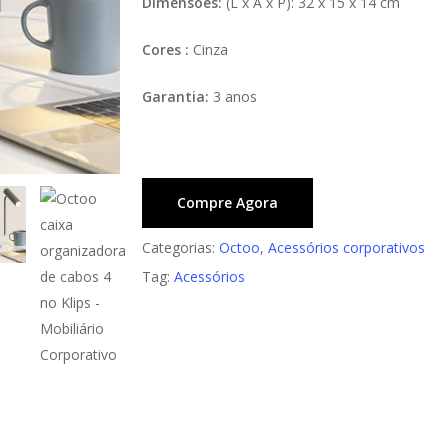
Dimensões:
(L x A x P): 32 x 15 x 14 cm
Cores :
Cinza
Garantia:
3 anos
Compre Agora
Categorias:
Octoo
,
Acessórios corporativos
Tag:
Acessórios