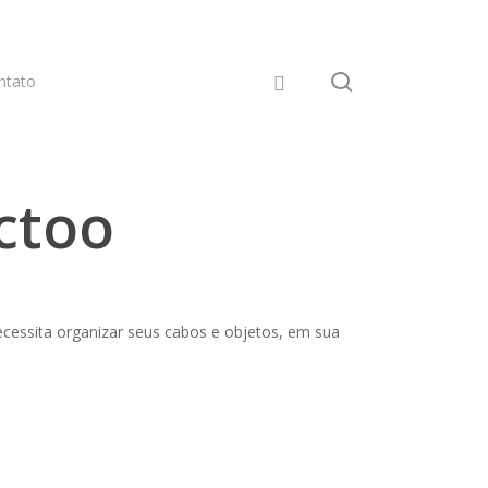
pesquisar
ntato
ctoo
ecessita organizar seus cabos e objetos, em sua