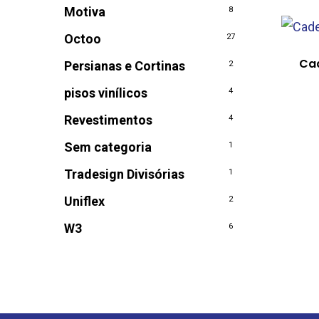
Motiva
8
Octoo
27
Cad
Persianas e Cortinas
2
pisos vinílicos
4
Revestimentos
4
Sem categoria
1
Tradesign Divisórias
1
Uniflex
2
W3
6