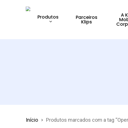
Skip
to
A K
Produtos
Parceiros
Mob
Klips
main
Corp
content
Pressione enter para pesquisar ou ESC para 
Início
Produtos marcados com a tag “Oper