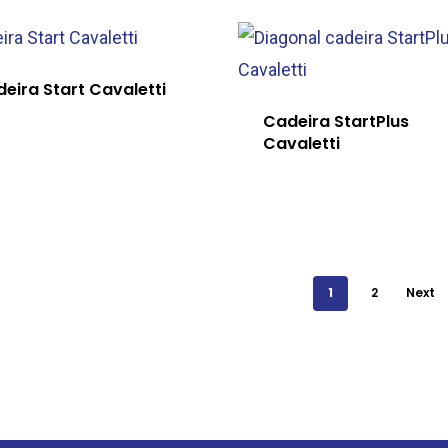
eira Start Cavaletti
Cadeira StartPlus
Cavaletti
1
2
Next