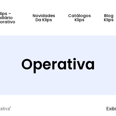
lips –
Novidades
Catálogos
Blog
iliário
Da Klips
Klips
Klips
orativo
fechar
Operativa
ativa”
Exib