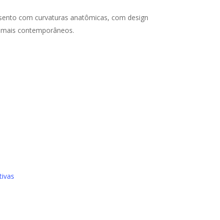
sento com curvaturas anatômicas, com design
os mais contemporâneos.
m Cavaletti
etti
tivas