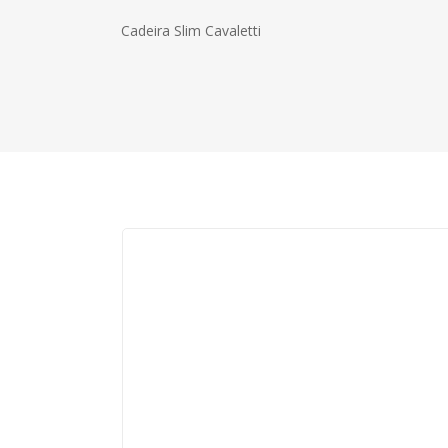
demais cores das superfícies metálicas conf
da linha.
Cadeira Slim Cavaletti