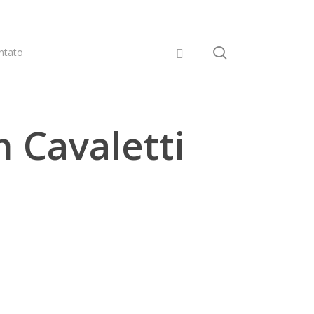
pesquisar
ntato
m Cavaletti