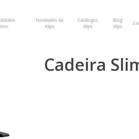
biliário
Novidades da
Catálogos
Blog
Co
tivo
Klips
Klips
Klips
eira Slim Cavaletti
Cadeira Sli