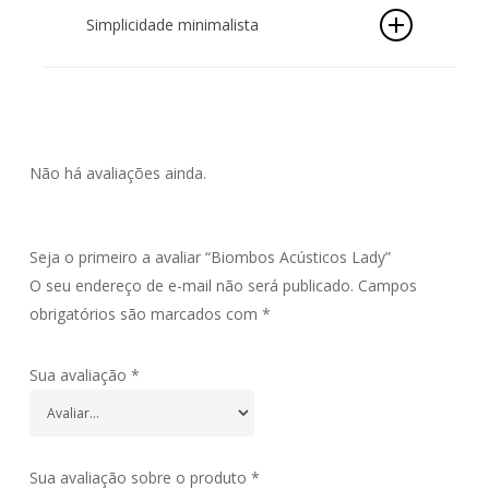
Simplicidade minimalista
Não há avaliações ainda.
Seja o primeiro a avaliar “Biombos Acústicos Lady”
O seu endereço de e-mail não será publicado.
Campos
obrigatórios são marcados com
*
Autoportantes e fáceis de movimentar, os
Sua avaliação
*
Biombos Flat permitem delimitar os
ambientes onde a conexão visual e espacial
Autoportantes e fáceis de movimentar,
devam ser facilmente controladas pelo
permitem delimitar os ambientes onde a
usuário. Eles são produzidos em Ecoshapes
Sua avaliação sobre o produto
*