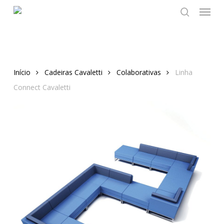
Skip
to
main
content
Início
Cadeiras Cavaletti
Colaborativas
Linha
Connect Cavaletti