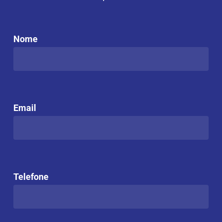
Através de apenas um controle é
possível subir e descer a persiana e
Nome
movimentar suas lâminas com
facilidade.
Acionamento Motorizado
Email
Acionamento através de motor
elétrico que pode ser conectado ao
sistema Connect e controlado pelo
app.
Telefone