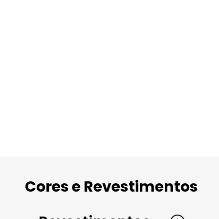
Opções de bases fixa 4 pés ou
giratória conforme o modelo.
Para os modelos 36105 e 12205
Opções de 1, 2 ou 3 lugares conforme
é possível customizar as cores
o modelo.
das bases.
Cores e Revestimentos