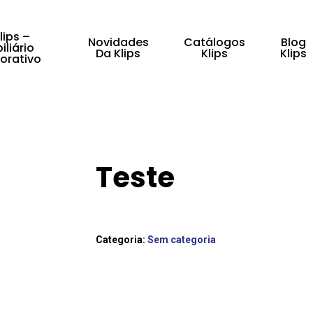
lips –
Novidades
Catálogos
Blog
iliário
Da Klips
Klips
Klips
orativo
fechar
Teste
Categoria:
Sem categoria