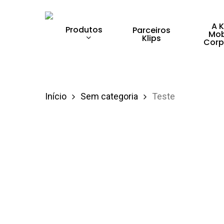
Skip
to
A K
Produtos
Parceiros
Mob
Klips
main
Corp
content
Pressione enter para pesquisar ou ESC para 
Início
Sem categoria
Teste