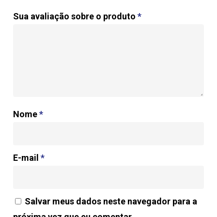
para a composição de ambientes de
Sua avaliação sobre o produto
*
trabalho bem-planejados sem abrir
mão do conforto acústico, é claro!
Nome
*
E-mail
*
Salvar meus dados neste navegador para a
próxima vez que eu comentar.