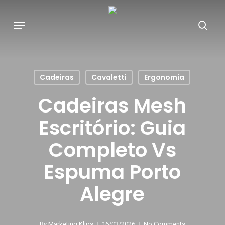
Skip
to
main
content
Cadeiras
Cavaletti
Ergonomia
Cadeiras Mesh
Escritório: Guia
Completo Vs
Espuma Porto
Alegre
By
Marketing Klips
16/03/2026
No Comments