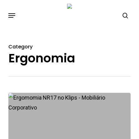
Skip
to
main
content
Category
Ergonomia