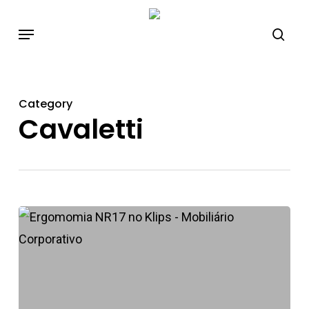
Skip
to
main
content
Category
Cavaletti