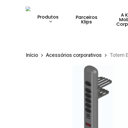
Skip
to
A K
Produtos
Parceiros
Mob
Klips
main
Corp
content
Pressione enter para pesquisar ou ESC para 
Início
Acessórios corporativos
Totem E