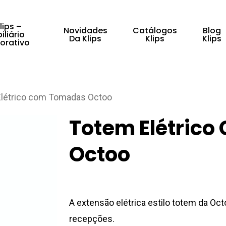
lips –
Novidades
Catálogos
Blog
iliário
Da Klips
Klips
Klips
orativo
fechar
létrico com Tomadas Octoo
Totem Elétric
Octoo
A extensão elétrica estilo totem da Oct
recepções.